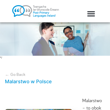
*/
← Go Back
Malarstwo w Polsce
Malarstwo
– to obok